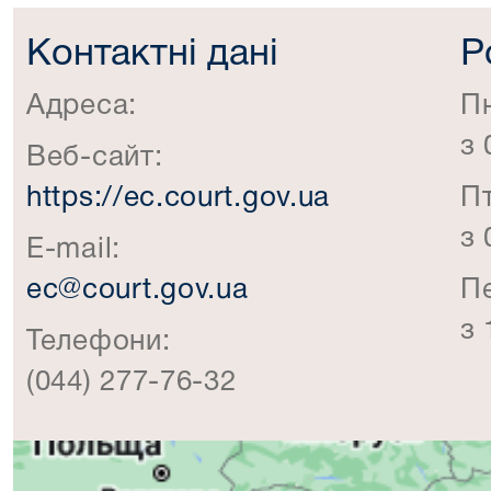
Контактні дані
Р
Адреса:
П
з 
Веб-сайт:
https://ec.court.gov.ua
П
з 
E-mail:
ec@court.gov.ua
П
з 
Телефони:
(044) 277-76-32