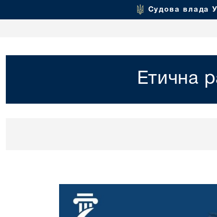
Судова влада 
Етична р