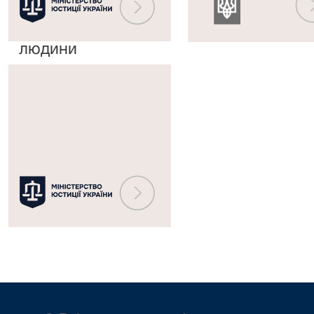
з
судових
прав
рішень
людини
Міністерство
юстиції
України