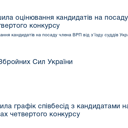
ила оцінювання кандидатів на посаду 
твертого конкурсу
ння кандидатів на посаду члена ВРП від з'їзду суддів Ук
Збройних Сил України
ила графік співбесід з кандидатами на
жах четвертого конкурсу