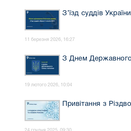
З’їзд суддів Украї
11 березня 2026, 16:27
З Днем Державного 
19 лютого 2026, 10:04
Привітання з Різдв
24 грудня 2025, 09:30