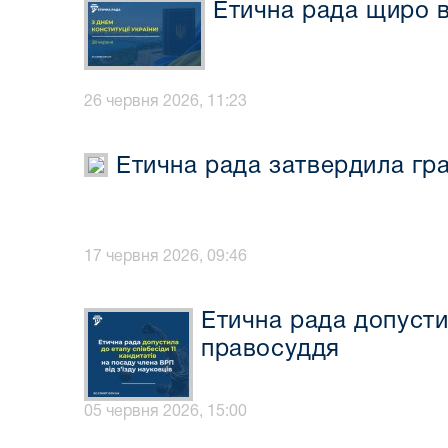
Етична рада щиро ві
26 червня 2026, 11:23
Етична рада затвердила граф
17 червня 2026, 09:46
Етична рада допусти
правосуддя
05 червня 2026, 15:00