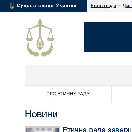
Діял
Судова влада України
Етична рада
•
ПРО ЕТИЧНУ РАДУ
Новини
Етична рада заверш