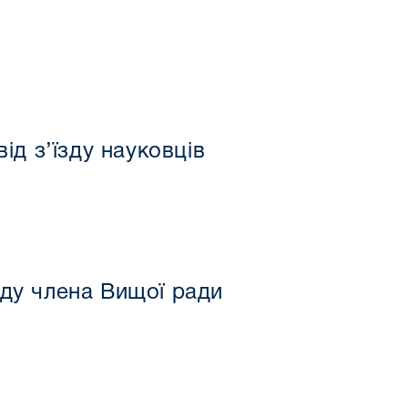
ід з’їзду науковців
аду члена Вищої ради