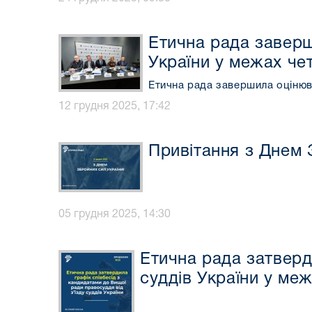
Етична рада заверш
України у межах че
Етична рада завершила оцінюва
12 грудня 2025, 17:42
Привітання з Днем 
05 грудня 2025, 14:30
Етична рада затверд
суддів України у ме