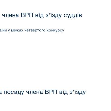
члена ВРП від з'їзду суддів
раїни у межах четвертого конкурсу
 посаду члена ВРП від з'їзду