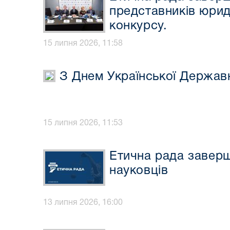
представників юрид
конкурсу.
15 липня 2026, 11:58
З Днем Української Державн
15 липня 2026, 11:53
Етична рада заверш
науковців
13 липня 2026, 16:00