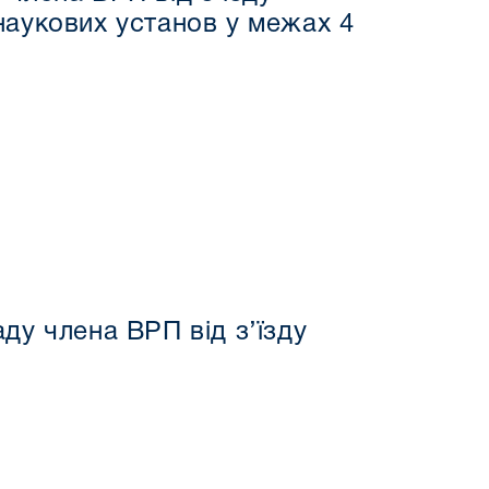
наукових установ у межах 4
ду члена ВРП від з’їзду