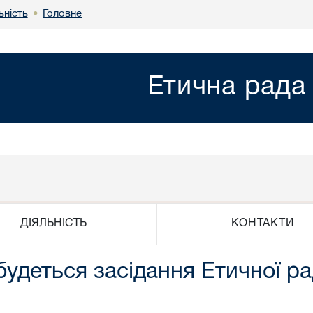
ьність
Головне
•
Етична рада
КОНТАКТИ
ДІЯЛЬНІСТЬ
будеться засідання Етичної р