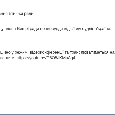
ання Етичної ради.
у члена Вищої ради правосуддя від з’їзду суддів України:
ційно у режимі відеоконференції та транслюватиметься наж
иланням:
https://youtu.be/G6O5JKMuAq4