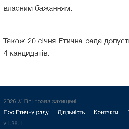
власним бажанням.
Також 20 січня Етична рада допуст
4 кандидатів.
2026 © Всі права захищені
Про Етичну раду
Діяльність
Контакти
v1.38.1