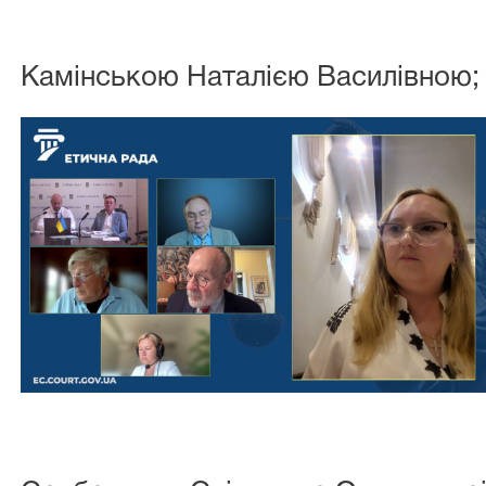
Камінською Наталією Василівною;