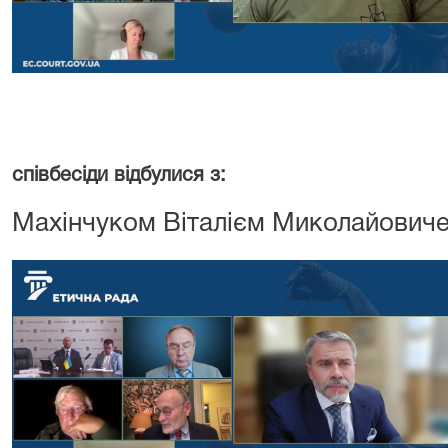
25 л
співбесіди відбулися з:
Махінчуком Віталієм Миколайовиче