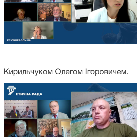
Кирильчуком Олегом Ігоровичем.