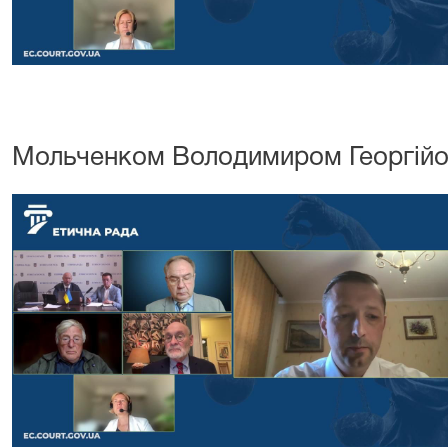
Мольченком Володимиром Георгійо