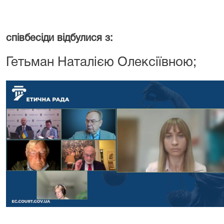
29 л
співбесіди відбулися з:
Гетьман Наталією Олексіївною;