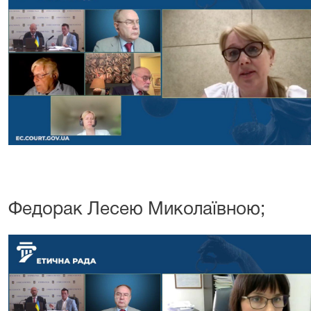
Федорак Лесею Миколаївною;