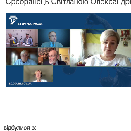
Срєбранець Світланою Олександр
16 липня с
відбулися з: