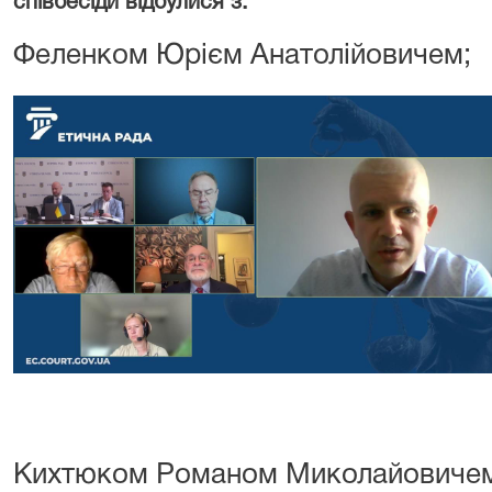
співбесіди відбулися з:
Феленком Юрієм Анатолійовичем;
Кихтюком Романом Миколайовиче