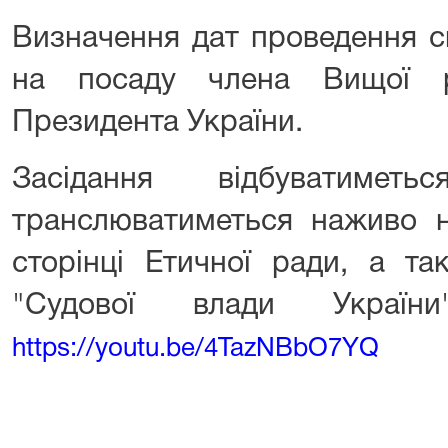
Визначення дат проведення с
на посаду члена Вищої р
Президента України.
Засідання відбуватимет
транслюватиметься наживо н
сторінці Етичної ради, а та
"Судової влади Україн
https://youtu.be/4TazNBbO7YQ