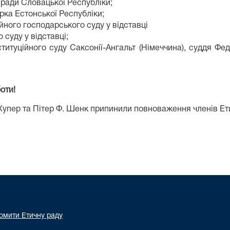
 ради Словацької Республіки
;
рка Естонської Республіки;
йного господарського суду у відставці
 суду у відставці;
итуційного суду Саксонії-Ангальт (Німеччина),
суддя Фед
оти!
 Хупер та Пітер Ф. Шенк припинили повноваження членів Е
омити Етичну раду