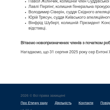
Павол Жілінчик,
колишній член Суддівської
Лавлі Перлінг, колишня Генеральна прокуро
Володимир Сіверін, суддя Східного апеляці
Юрій Трясун, суддя Київського апеляційного
Вінфрід Шуберт, колишній
Президент Конст
відставці.
Вітаємо новопризначених членів з початком роб
Нагадаємо, що
31 серпня 2025 року сер Ентоні
2026 © Всі права захищені
Про Етичну раду
Діяльність
Контакти
Повід