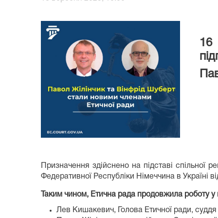
16
під
Пав
Призначення здійснено на підставі спільної р
Федеративної Республіки Німеччина в Україні в
Таким чином, Етична рада продовжила роботу у п
Лев Кишакевич, Голова Етичної ради, суддя